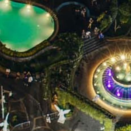
Trải nghiệm kỳ nghỉ sang trọng tại LaChateau Hotel,
268 phòng nghỉ được thiết kế để đáp ứng đa dạng
nhu cầu từ công tác, nghỉ dưỡng đến những kỳ lưu
trú cùng gia đình hay khách đoàn. Từ các hạng
Xem chi tiết
phòng Standard, Double và Twin cho kỳ lưu trú ngắn
ngày, Deluxe Triple, Junior Triple và Family với không
gian rộng rãi cho cả nhóm hoặc gia đình, trong khi
Suite, Grand và President hướng đến những kỳ nghỉ
cao cấp trong không gian vương giả.